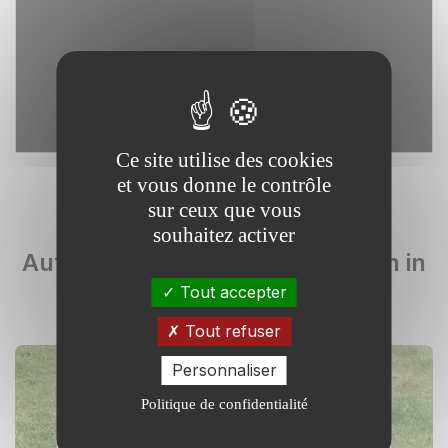
Ce site utilise des cookies
et vous donne le contrôle
sur ceux que vous
souhaitez activer
Autre services : Expérimentation in
natura
Tout accepter
Tout refuser
Personnaliser
Politique de confidentialité
ACBB – Agroécosystèmes,