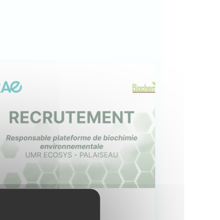
Biochem-Env recrute !