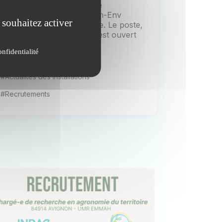
La plateforme de biochimie
environnementale Biochem-Env
 souhaitez activer
cherche un(e) responsable. Le poste,
basé à Palaiseau (91120), est ouvert
aux concours...
onfidentialité
Publiée le 20 février 2025
#Actualités des installations
#Recrutements