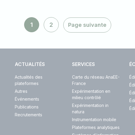
1
2
Page suivante
ACTUALITÉS
SERVICES
ÉC
Actualités des
Carte du réseau AnaEE-
Éd
plateformes
France
Éd
Autres
Expérimentation en
Éd
milieu contrôlé
Événements
Éd
Expérimentation in
Publications
Éd
natura
Recrutements
Instrumentation mobile
Plateformes analytiques