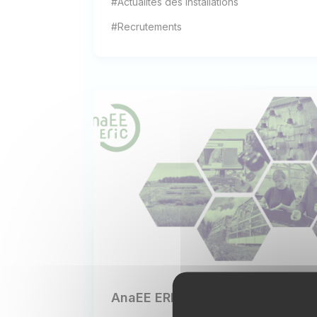
#Actualités des installations
#Recrutements
AnaEE ERIC recrute !