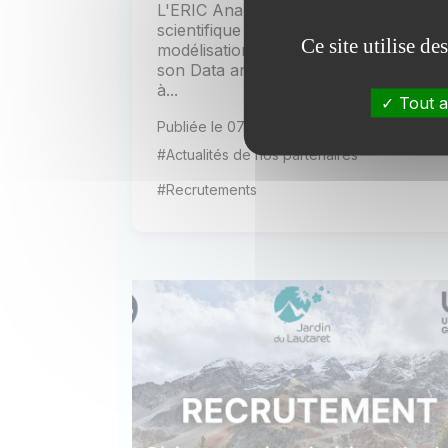
L'ERIC AnaEE cherche un.e
scientifique spécialisé.e en
Ce site utilise d
modélisation et données pour gérer
son Data and Modelling Centre (DMC)
à...
Tout a
Publiée le 07 avril 2025
#Actualités de nos partenaires
#Recrutements