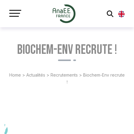
Panneau de gestion des cookies
Biochem-Env recrute !
Home
>
Actualités
>
Recrutements
>
Biochem-Env recrute
!