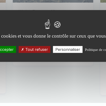
Water Europe : 10
recommandations clés
Water Europe a publié ses 10
recommandations clés pour améliorer
es cookies et vous donne le contrôle sur ceux que vous
la gestion globale de l'eau dans un
position paper...
Publiée le 30 mai 2025
ccepter
Tout refuser
Personnaliser
Politique de c
#Publications