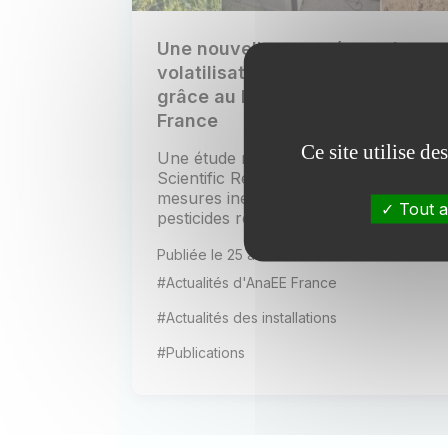
Une nouvelle avancée sur la
volatilisation des pesticides
grâce au PTR-MS d’AnaEE
France
Ce site utilise d
Une étude récente publiée dans
Scientific Reports présente des
mesures inédites de la volatilisation de
Tout a
pesticides réalisées au champ...
Publiée le 25 août 2025
#Actualités d'AnaEE France
#Actualités des installations
#Publications