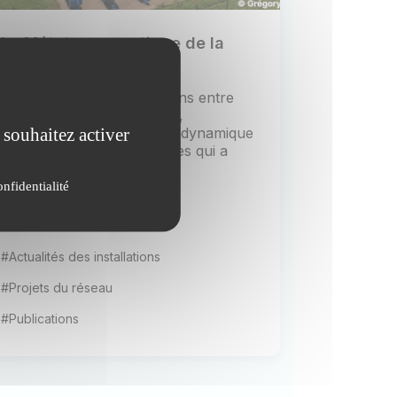
Le Métatron aquatique de la
SETE en Ariège
C'est l'étude des interactions entre
fragmentation des habitats,
 souhaitez activer
changement climatique, et dynamique
des écosystèmes aquatiques qui a
déterminé la...
onfidentialité
Publiée le 31 janvier 2025
#Actualités d'AnaEE France
#Actualités des installations
#Projets du réseau
#Publications