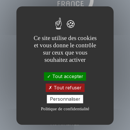
Ce site utilise des cookies
et vous donne le contrôle
sur ceux que vous
PRÉSENTATION
souhaitez activer
AnaEE France
Tout accepter
Enjeux
Partenaires institutionnels
Tout refuser
Gouvernance
Personnaliser
Soumettre un projet
Politique de confidentialité
ACTUALITÉS