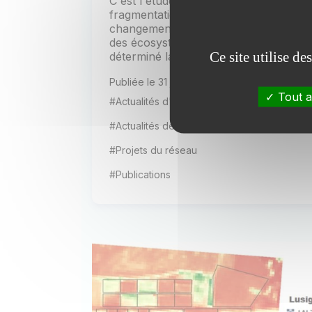
C'est l'étude des interactions entre
fragmentation des habitats,
changement climatique, et dynamique
des écosystèmes aquatiques qui a
Ce site utilise d
déterminé la...
Publiée le 31 janvier 2025
Tout a
#Actualités d'AnaEE France
#Actualités des installations
#Projets du réseau
#Publications