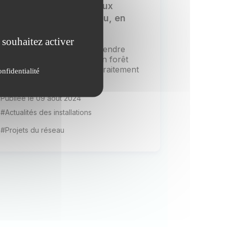
parcelles forestières aux
Nouragues et à Paracou, en
Guyane française
 souhaitez activer
Objectif de l'étude : Comprendre
l’impact de la fertilisation en forêt
tropicale Depuis 2017, un traitement
onfidentialité
de fertilisation forestière...
Publiée le 09 août 2024
#Actualités des installations
#Projets du réseau