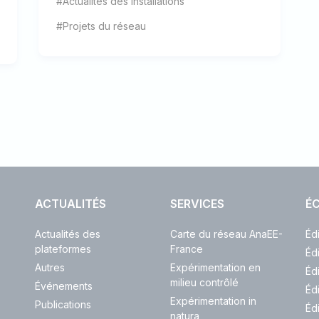
#Actualités des installations
#Projets du réseau
ACTUALITÉS
SERVICES
ÉC
Actualités des
Carte du réseau AnaEE-
Éd
plateformes
France
Éd
Autres
Expérimentation en
Éd
milieu contrôlé
Événements
Éd
Expérimentation in
Publications
Éd
natura