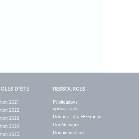
OLES D'ÉTÉ
RESSOURCES
ition 2021
Publications
spécialisées
ition 2022
Données AnaEE-France
ition 2023
GeoNetwork
ition 2024
Documentation
ition 2025