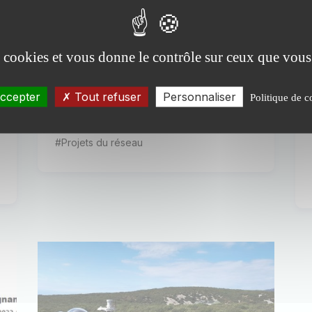
Le projet RESTORE Le changement
climatique agit directement sur les
masses d'eau en provoquant
es cookies et vous donne le contrôle sur ceux que vous
l'augmentation de leur température,
et...
ccepter
Tout refuser
Personnaliser
Politique de c
Publiée le 27 novembre 2024
#Actualités des installations
#Projets du réseau