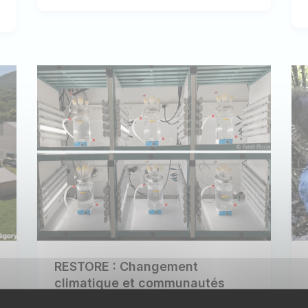
RESTORE : Changement
climatique et communautés
microbiennes aquatiques