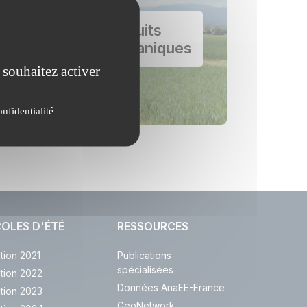
PRO – Produits
Résiduaires Organiques
 souhaitez activer
onfidentialité
OLES D'ÉTÉ
RESSOURCES
ition 2021
Publications
spécialisées
ition 2022
Données AnaEE-France
ition 2023
GeoNetwork