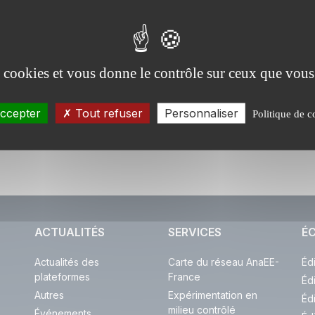
Jardin du Lautaret
es cookies et vous donne le contrôle sur ceux que vous
ccepter
Tout refuser
Personnaliser
Politique de c
ACTUALITÉS
SERVICES
ÉC
Actualités des
Carte du réseau AnaEE-
Éd
plateformes
France
Éd
Autres
Expérimentation en
Éd
milieu contrôlé
Événements