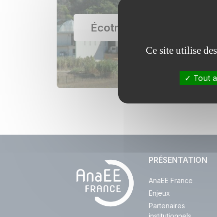
Écotron Montpellier
Ce site utilise d
Tout a
PRÉSENTATION
AnaEE France
Enjeux
Partenaires
institutionnels