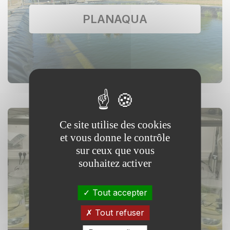
PLANAQUA
Ce site utilise des cookies
et vous donne le contrôle
sur ceux que vous
XPO : eXPérimentation et
souhaitez activer
Observation sur les
Écosystèmes Aquatiques
Tout accepter
Tout refuser