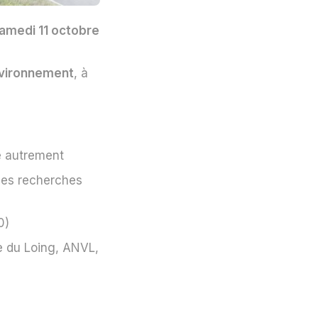
amedi 11 octobre
nvironnement
, à
e autrement
les recherches
0)
e du Loing, ANVL,