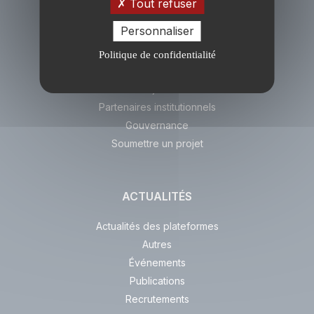
Tout refuser
Personnaliser
PRÉSENTATION
Politique de confidentialité
AnaEE France
Enjeux
Partenaires institutionnels
Gouvernance
Soumettre un projet
ACTUALITÉS
Actualités des plateformes
Autres
Événements
Publications
Recrutements