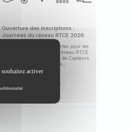
Ouverture des inscriptions :
Journées du réseau RTCE 2026
Les inscriptions sont ouvertes pour les
journées bisannuelles du réseau RTCE
(Réseau des Technologies de Capteurs
pour l’Environnement), qui...
 souhaitez activer
Publiée le 16 mars 2026
#Actualités de nos partenaires
onfidentialité
#Événements