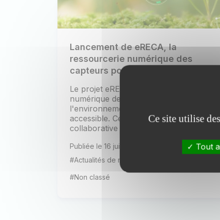
Lancement de eRECA, la
ressourcerie numérique des
capteurs pour l’environnement
Le projet eRECA (REssourcerie
numérique de CApteurs pour
l'environnement) est désormais
Ce site utilise d
accessible. Cette plateforme
collaborative a pour objectif de...
Tout a
Publiée le 16 juillet 2026
#Actualités de nos partenaires
#Non classé